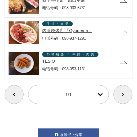
四季牛排馆 园田本店
电话号码：098-933-5731
牛排・肉类
内脏烧烤店 「Gyuumon」
电话号码：098-937-1291
外带精选 / 牛排・肉类
TESIO
电话号码：098-953-1131
番号を選択すると自動的に選択された番号のページへリンクします
1/1
在脸书上分享
別ウィンドウで開きます