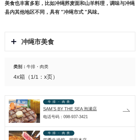
美食也丰富多彩，比如冲绳荞麦面和山羊料理，调味与冲绳
县内其他地区不同，具有 "冲绳市式 "风味。
冲绳市美食
类别：
牛排・肉类
4x箱（1/1：x页）
牛排・肉类
SAM’S BY THE SEA 泡瀬店
电话号码：098-937-3421
牛排・肉类