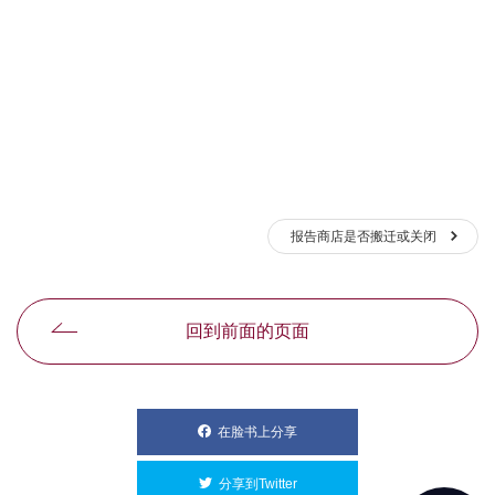
报告商店是否搬迁或关闭
回到前面的页面
在脸书上分享
別ウィンドウで開きます
分享到Twitter
別ウィンドウで開きます