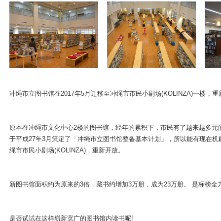
ンドウで開きます
冲绳市立图书馆在2017年5月迁移至冲绳市市民小剧场(KOLINZA)一楼，
原本在冲绳市文化中心2楼的图书馆，经年的累积下，市民有了越来越多元的
于平成27年3月策定了「冲绳市立图书馆整备基本计划」，所以能有现在机
绳市市民小剧场(KOLINZA)，重新开放。
ンドウで開きます
新图书馆面积约为原来的3倍，藏书约增加3万册，成为23万册。 是标榜
是否试试在这样崭新宽广的图书馆内读书呢!