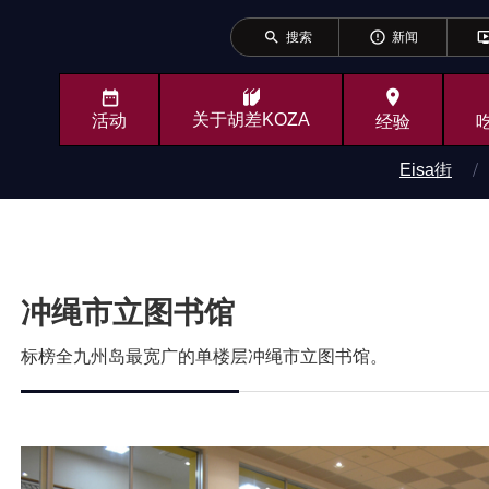
search
error_outline
ondemand_v
搜索
新闻
place
关于胡差KOZA
活动
经验
Eisa街
冲绳市立图书馆
标榜全九州岛最宽广的单楼层冲绳市立图书馆。