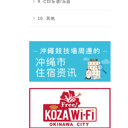
9. CD/乐谱/乐器
10. 其他
別ウィ
別ウィ