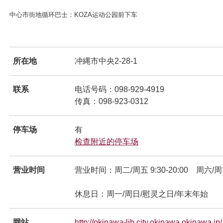
中心市街地循环巴士：KOZA运动公园前下车
ンドウで開きます
所在地
冲縄市中央2-28-1
联系
电话号码：098-929-4919
传真：098-923-0312
停车场
有
检查附近的停车场
別ウィンドウで開きま
营业时间
营业时间：周二/周五 9:30-20:00 周六/周日 
休息日：周一/周日/慰灵之日/年末年始
网站
http://okinawa-lib.city.okinawa.okinawa.jp/