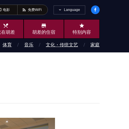
ideo
rss_feed
Language
电影
免费WiFi
local_dining
store
star
吃在胡差
胡差的住宿
特别内容
体育
音乐
文化・传统文艺
家庭