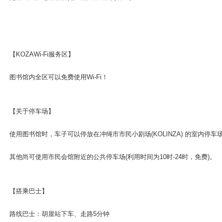
ンドウで開きます
【KOZAWi-Fi服务区】
图书馆内全区可以免费使用Wi-Fi！
ンドウで開きます
【关于停车场】
使用图书馆时，车子可以停放在冲绳市市民小剧场(KOLINZA) 的室内停
其他尚可使用市民会馆附近的公共停车场(利用时间为10时-24时，免费)。
ンドウで開きます
【搭乘巴士】
路线巴士：胡屋站下车、走路5分钟