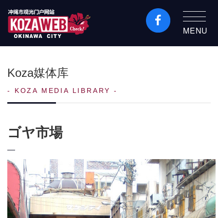
MENU
冲绳市旅游门户网站
KozaWeb
Koza媒体库
KOZA MEDIA LIBRARY
ゴヤ市場