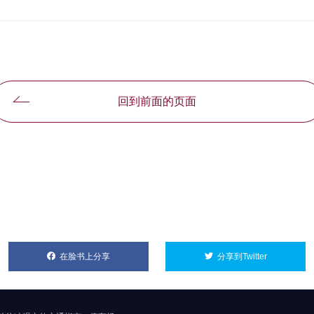
回到前面的页面
在脸书上分享
別ウィンドウで開きます
分享到Twitter
別ウィンド