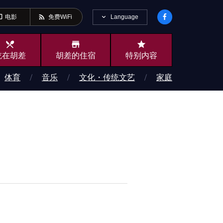
ideo
rss_feed
Language
电影
免费WiFi
local_dining
store
star
吃在胡差
胡差的住宿
特别内容
体育
音乐
文化・传统文艺
家庭