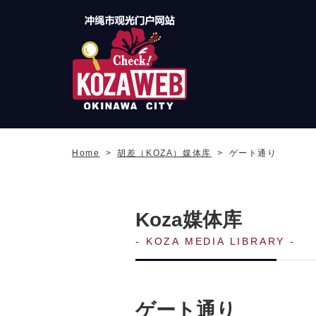
冲绳市旅游门户网站
KozaWeb
Home
胡差（KOZA）媒体库
ゲート通り
Koza媒体库
KOZA MEDIA LIBRARY
ゲート通り