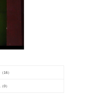
（16）
（0）