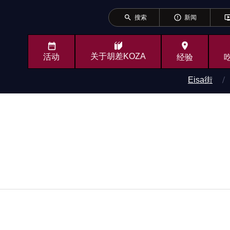
search
error_outline
ondemand_v
搜索
新闻
place
关于胡差KOZA
活动
经验
Eisa街