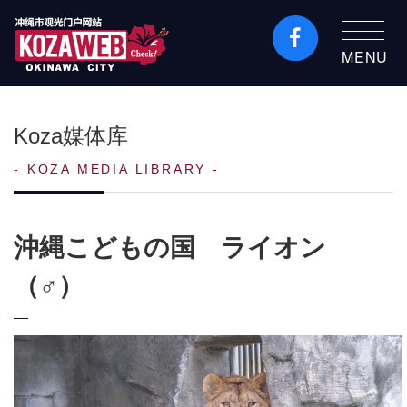
MENU
冲绳市旅游门户网站
KozaWeb
Koza媒体库
KOZA MEDIA LIBRARY
沖縄こどもの国 ライオン
（♂）