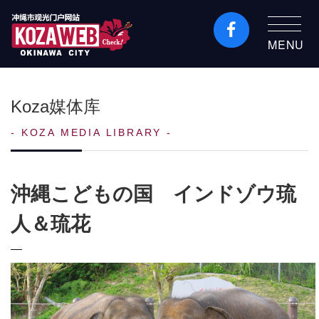
MENU
冲绳市旅游门户网站
KozaWeb
Koza媒体库
KOZA MEDIA LIBRARY
沖縄こどもの国 インドゾウ琉
人＆琉花