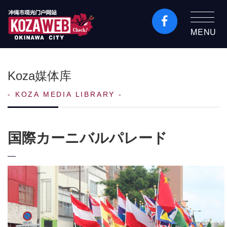
MENU
冲绳市旅游门户网站
KozaWeb
Koza媒体库
KOZA MEDIA LIBRARY
国際カーニバルパレード