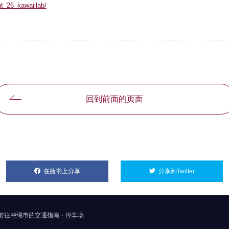
nt_26_kawaiilab/
回到前面的页面
在脸书上分享
別ウィンドウで開きます
分享到Twitter
別ウィンド
前往冲绳市的交通指南・停车场