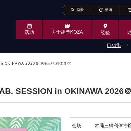
search
error_outline
ondemand_v
搜索
新闻
place
关于胡差KOZA
活动
经验
Eisa街
ON in OKINAWA 2026＠冲绳三得利体育馆
 LAB. SESSION in OKINAWA 
会场
冲绳三得利体育馆