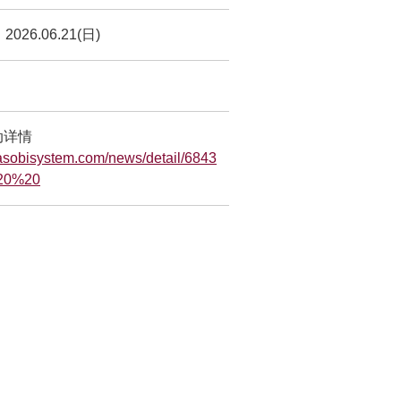
 2026.06.21(日)
动详情
b.asobisystem.com/news/detail/6843
20%20