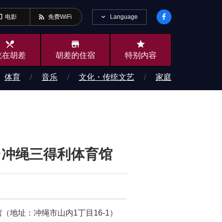
ideo
rss_feed
Language
电影
免费WiFi
local_dining
store
star
吃在胡差
胡差的住宿
特别内容
体育
音乐
文化・传统文艺
家庭
2026＠冲绳三得利体育馆
（地址：冲绳市山内1丁目16-1）