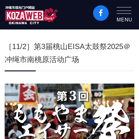
MENU
冲绳市旅游门户网站
KozaWeb
［11/2］第3届桃山EISA太鼓祭2025＠
冲绳市南桃原活动广场